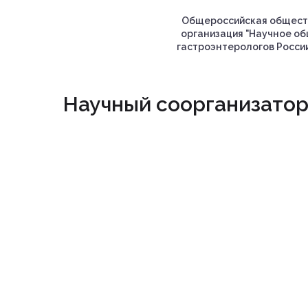
Общероссийская общест
организация "Научное о
гастроэнтерологов России
Научный соорганизато