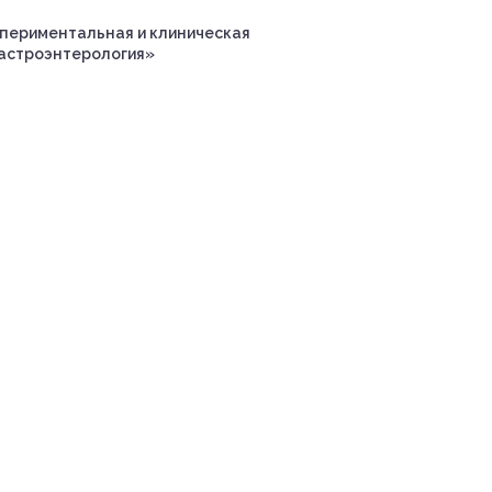
периментальная и клиническая
астроэнтерология»