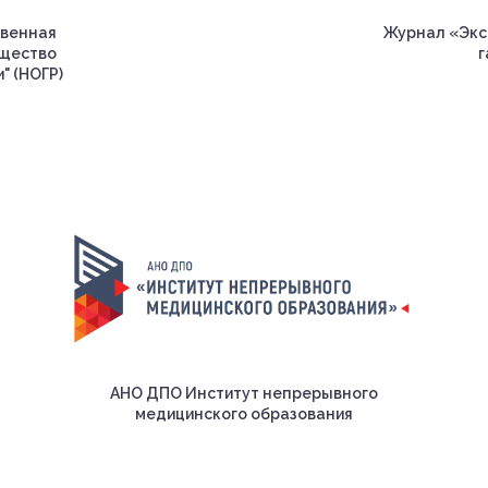
венная
Журнал «Экс
бщество
г
" (НОГР)
р
АНО ДПО Институт непрерывного
медицинского образования