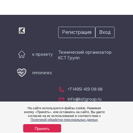
Регистрация
Вход
Технический организатор
к проекту
КСТ Групп
nmonews
+7 (495) 419 08 68
info@kstgroup.ru
На сайте используются файлы cookie. Нажимая
кнопку «Принять», или оставаясь на сайте, Вы даете
согласие на их использование в соответствии с
Нужна
Политикой обработки персональных данных
помощ
Принять
© nmonews 2026 все права защищены