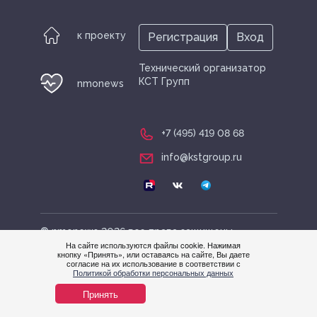
к проекту
Регистрация
Вход
Технический организатор
КСТ Групп
nmonews
+7 (495) 419 08 68
info@kstgroup.ru
© nmonews 2026 все права защищены
На сайте используются файлы cookie. Нажимая
кнопку «Принять», или оставаясь на сайте, Вы даете
согласие на их использование в соответствии с
Нужна
Политикой обработки персональных данных
помощ
Принять