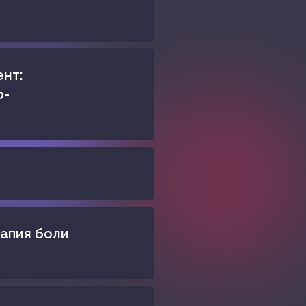
ент:
о-
апия боли