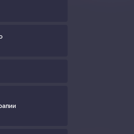
о
рапии