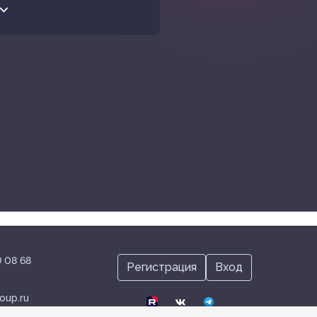
⌵
9 08 68
Регистрация
Вход
oup.ru