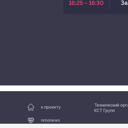
16:25 – 16:30
За
Технический орг
к проекту
КСТ Групп
nmonews