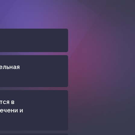
ельная
тся в
печени и